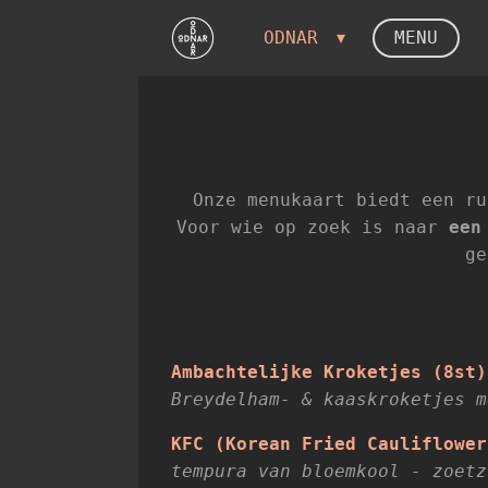
Ga
ODNAR
MENU
direct
naar
de
hoofdinhoud
Onze menukaart biedt een ru
Voor wie op zoek is naar
een
ge
Ambachtelijke Kroketjes (8st)
Breydelham- & kaaskroketjes m
KFC (Korean Fried Cauliflower
tempura van bloemkool - zoetz