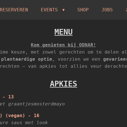
RESERVEREN
EVENTS
SHOP
JOBS
MENU
Kom genieten bij ODNAR!
ime keuze, met zowel gerechten om te delen a
 plantaardige optie
, voorzien we een
gevariee
rechten – van apkies tot allies veur deracht
APKIES
 - 13
et graantjesmosterdmayo
) (vegan) - 16
ure saus met look