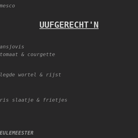
mesco
UUFGERECHT'N
ansjovis
tomaat & courgette
legde wortel & rijst
ris slaatje & frietjes
EULEMEESTER