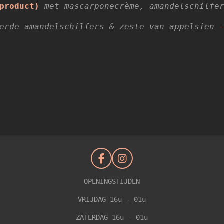
kproduct)
met mascarponecrème, amandelschilfe
erde amandelschilfers & zeste van appelsien
F
I
a
n
c
s
OPENINGSTIJDEN
e
t
VRIJDAG 16u - 01u
b
a
o
g
ZATERDAG 16u - 01u
o
r