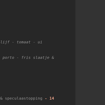
lijf - tomaat - ui
t porto - fris slaatje &
& speculaastopping
-
14