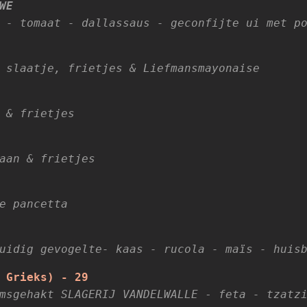
WE
 - tomaat - dallassaus - geconfijte ui met p
 slaatje, frietjes & Liefmansmayonaise
 & frietjes
aan & frietjes
e pancetta
uidig gevogelte- kaas - rucola - maïs - huis
 Grieks) -
29
amsgehakt SLAGERIJ VANDELWALLE
-
feta - tzatzi