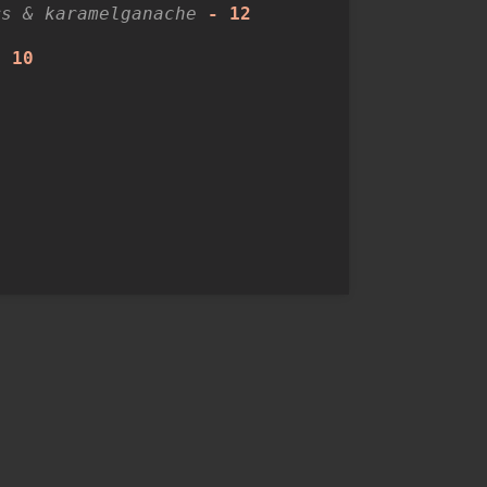
rs & karamelganache
- 12
-
10