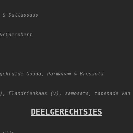
 & Dallassaus
&cCamenbert
gekruide Gouda, Parmaham & Bresaola
), Flandrienkaas (v), samosats, tapenade van
DEELGERECHTSIES
 olie