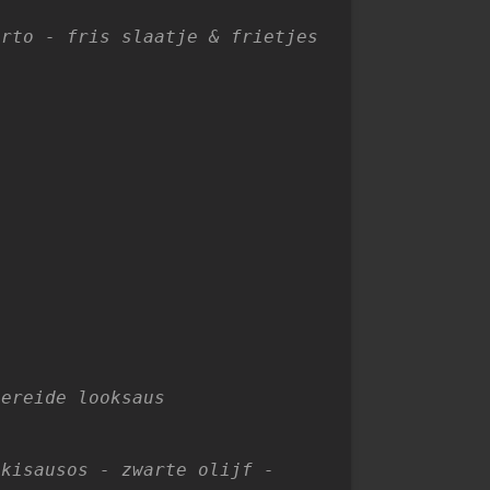
orto - fris slaatje & frietjes
bereide looksaus
kisausos - zwarte olijf -