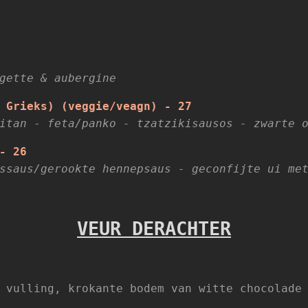
gette & aubergine
 Grieks) (veggie/veagn) -
27
eitan
-
feta/panko - tzatzikisausos - zwarte o
- 26
ssaus/gerookte hennepsaus - geconfijte ui me
VEUR DERACHTER
 vulling, krokante bodem van witte chocolade 